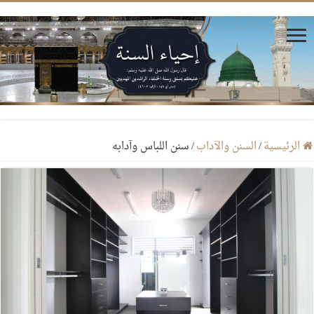
الرئيسية
/
السنن والآداب
/
سنن اللباس وآدابه