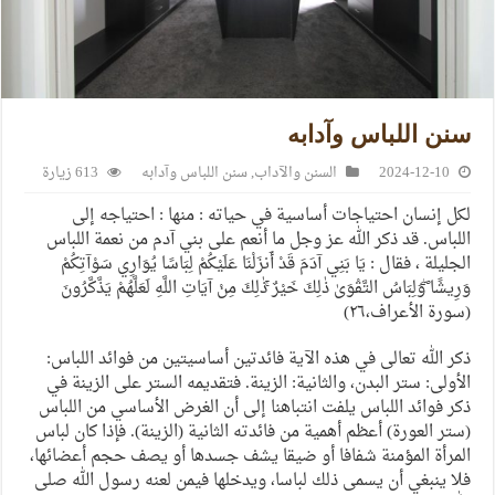
سنن اللباس وآدابه
2024-12-10
السنن والآداب
,
سنن اللباس وآدابه
613 زيارة
لكل إنسان احتياجات أساسية في حياته : منها : احتياجه إلى
اللباس. قد ذكر الله عز وجل ما أنعم على بني آدم من نعمة اللباس
الجليلة ، فقال : يَا بَنِي آدَمَ قَدْ أَنزَلْنَا عَلَيْكُمْ لِبَاسًا يُوَارِي سَوْآتِكُمْ
وَرِيشًا ۖوَلِبَاسُ التَّقْوَىٰ ذٰلِكَ خَيْرٌ ۚذٰلِكَ مِنْ آيَاتِ اللَّهِ لَعَلَّهُمْ يَذَّكَّرُونَ
(سورة الأعراف،٢٦)
ذكر الله تعالى في هذه الآية فائدتين أساسيتين من فوائد اللباس:
الأولى: ستر البدن، والثانية: الزينة. فتقديمه الستر على الزينة في
ذكر فوائد اللباس يلفت انتباهنا إلى أن الغرض الأساسي من اللباس
(ستر العورة) أعظم أهمية من فائدته الثانية (الزينة). فإذا كان لباس
المرأة المؤمنة شفافا أو ضيقا يشف جسدها أو يصف حجم أعضائها،
فلا ينبغي أن يسمى ذلك لباسا، ويدخلها فيمن لعنه رسول الله صلى