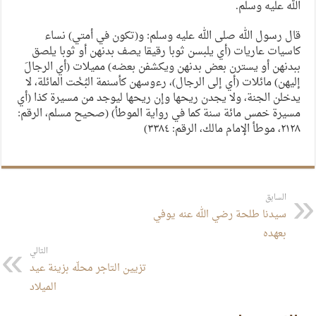
الله عليه وسلم.
قال رسول الله صلى الله عليه وسلم: و(تكون في أمتي) نساء
كاسيات عاريات (أي يلبسن ثوبا رقيقا يصف بدنهن أو ثوبا يلصق
ببدنهن أو يسترن بعض بدنهن ويكشفن بعضه) مميلات (أي الرجالَ
إليهن) مائلات (أي إلى الرجال)، رءوسهن كأسنمة البُخْت المائلة، لا
يدخلن الجنة، ولا يجدن ريحها وإن ريحها ليوجد من مسيرة كذا (أي
مسيرة خمس مائة سنة كما في رواية الموطأ) (صحيح مسلم، الرقم:
٢١٢٨، موطأ الإمام مالك، الرقم: ٣٣٨٤)
السابق
سيدنا طلحة رضي الله عنه يوفي
بعهده
التالي
تزيين التاجر محلّه بزينة عيد
الميلاد