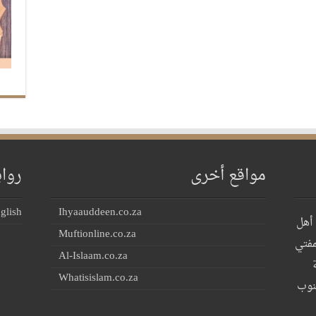
مواقع أخرى
روا
glish
Ihyaauddeen.co.za
 أهل
Muftionline.co.za
مفتي
Al-Islaam.co.za
Whatisislam.co.za
جنوب