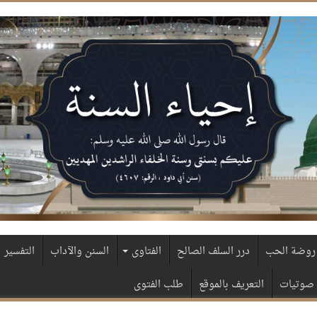
روضة الحب
درر السلف الصالح
الفتاوى
السنن والآداب
التفسير
صوتيات
التعريف بالموقع
طلب الفتوى