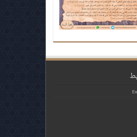
بط
En