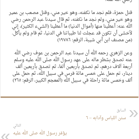
قتل حمزة، فلم نجد ما نكفنه، وهو خير مني، وقتل مصعب بن عمير
وهو خير مني، ولم نجد ما نكفنه، ثم قال سيدنا عبد الرحمن رضي
الله عنه: أعطينا منها (أموال الدنيا) ما أعطينا (الشيء الكثير)، إني
لأخشى أن تكون قد عجلت لنا طيباتنا في الدنيا، ثم قام ولم يأكل.
(من مصنف ابن أبي شيبة، الرقم: ١٩٧٨٦)
وعن الزهري رحمه الله أن سيدنا عبد الرحمن بن عوف رضي الله
عنه تصدق بشطر ماله على عهد رسول الله صلى الله عليه وسلم
أربعة آلاف درهم، ثم تصدق بأربعين ألفا، ثم تصدق بأربعين ألف
دينار، تم حمل على خمس مائة فرس في سبيل الله، ثم حمل على
ألف وخمس مائة راحلة في سبيل الله (المعجم الكبير، الرقم: ٢٦٥)
السابق
سنن اللباس وآدابه – ٦
التالي
يؤمّر رسول الله صلى الله عليه